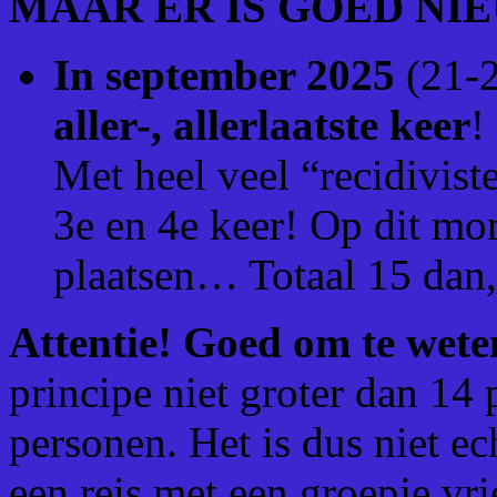
MAAR ER IS GOED NIE
In september 2025
(21-2
aller-, allerlaatste keer
!
Met heel veel “recidivist
3e en 4e keer! Op dit mo
plaatsen… Totaal 15 dan, 
Attentie! Goed om te we
principe niet groter dan 14
personen. Het is dus niet ec
een reis met een groepje v