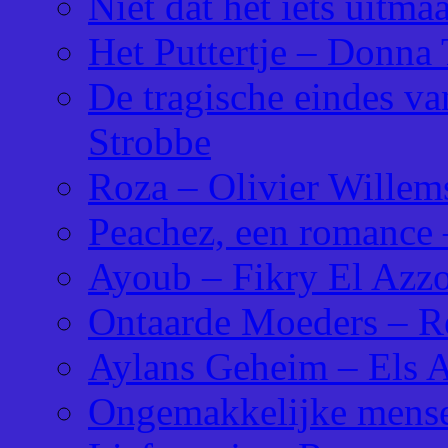
Niet dat het iets uitm
Het Puttertje – Donna 
De tragische eindes v
Strobbe
Roza – Olivier Willem
Peachez, een romance –
Ayoub – Fikry El Azz
Ontaarde Moeders – Re
Aylans Geheim – Els
Ongemakkelijke mensen