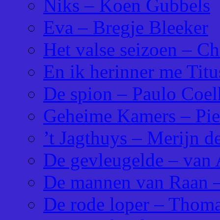
Niks – Koen Gubbels
Eva – Bregje Bleeker
Het valse seizoen – Ch
En ik herinner me Tit
De spion – Paulo Coe
Geheime Kamers – Pier
’t Jagthuys – Merijn d
De gevleugelde – van 
De mannen van Raan –
De rode loper – Tho